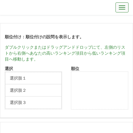
Toggl
順位付け：順位付けの設問を表示します。
全ての回答は順番にかつ、異なる必要があります。
ダブルクリックまたはドラッグアンドドロップにて、左側のリス
トから右側へあなたの高いランキング項目から低いランキング項
目へ移動します。
選択
最初の選択
順位
選択肢１
選択肢２
2 番目の選択
選択肢３
3 番目の選択